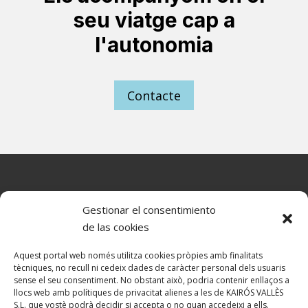
seu viatge cap a
l'autonomia
Contacte
Gestionar el consentimiento
de las cookies
Centre de psicologia i teràpia psicomotriu
Aquest portal web només utilitza cookies pròpies amb finalitats
tècniques, no recull ni cedeix dades de caràcter personal dels usuaris
Avís Legal
sense el seu consentiment. No obstant això, podria contenir enllaços a
Política de Privacitat
llocs web amb polítiques de privacitat alienes a les de KAIRÓS VALLÈS
Política de RRSS
S.L. que vostè podrà decidir si accepta o no quan accedeixi a ells.